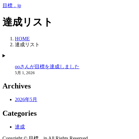
コ
ナ
目標．jp
ン
ビ
テ
ゲ
達成リスト
ン
ー
ツ
シ
へ
ョ
HOME
ス
ン
達成リスト
キ
に
ッ
移
プ
動
ooさんが目標を達成しました
5月 1, 2026
Archives
2026年5月
Categories
達成
Copyright © 目標．jp All Rights Reserved.